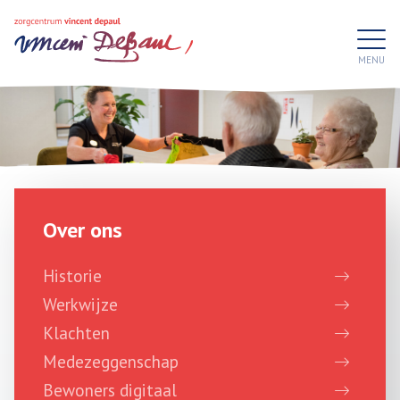
Over ons
Historie
Werkwijze
Klachten
Medezeggenschap
Bewoners digitaal