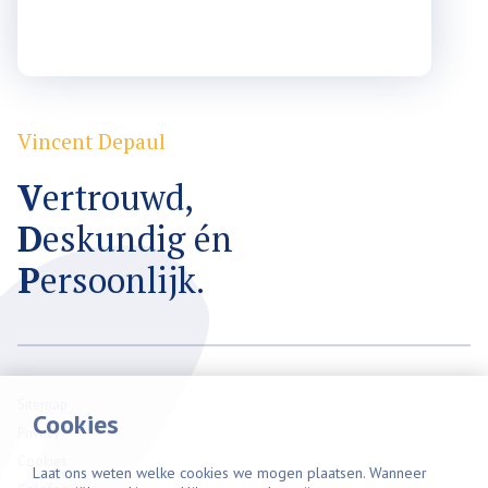
Plaats een waardering
Vincent Depaul
V
ertrouwd,
D
eskundig én
P
ersoonlijk.
Sitemap
Cookies
Privacy
Cookies
Laat ons weten welke cookies we mogen plaatsen. Wanneer