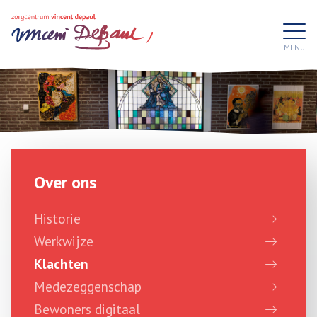
Over ons
Historie
Werkwijze
Klachten
Medezeggenschap
Bewoners digitaal