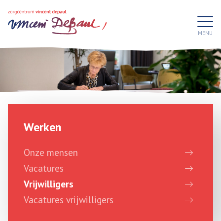
Werken
Onze mensen
Vacatures
Vrijwilligers
Vacatures vrijwilligers