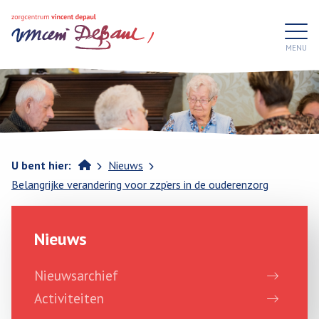
>
>
Home
U bent hier:
Nieuws
Belangrijke verandering voor zzp’ers in de ouderenzorg
Nieuws
Nieuwsarchief
Activiteiten